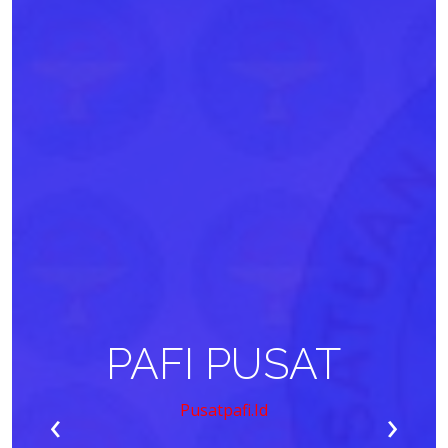
PAFI PUSAT
‹
›
Pusatpafi.id